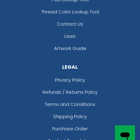
Thread Color Lookup Tool
Contact Us
Uses
Artwork Guide
LEGAL
Privacy Policy
Refunds / Returns Policy
Terms and Conditions
Shipping Policy
Purchase Order