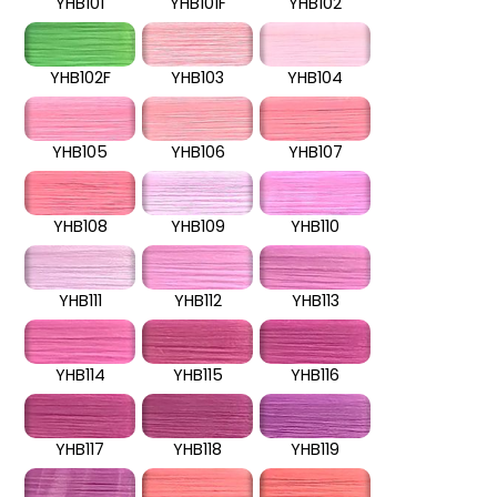
YHB101
YHB101F
YHB102
YHB102F
YHB103
YHB104
YHB105
YHB106
YHB107
YHB108
YHB109
YHB110
YHB111
YHB112
YHB113
YHB114
YHB115
YHB116
YHB117
YHB118
YHB119