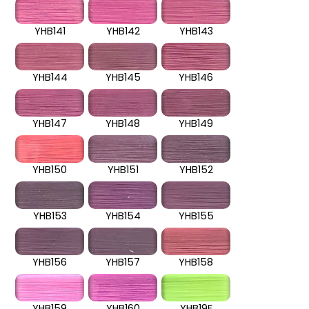
YHB141
YHB142
YHB143
YHB144
YHB145
YHB146
YHB147
YHB148
YHB149
YHB150
YHB151
YHB152
YHB153
YHB154
YHB155
YHB156
YHB157
YHB158
YHB159
YHB160
YHB19F